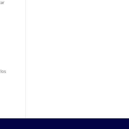
zar
 los