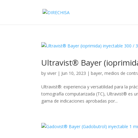
Ultravist® Bayer (ioprimi
by
viver
|
Jun 10, 2023
|
bayer
,
medios de contr
Ultravist®: experiencia y versatilidad para la pr
tomografía computarizada (TC), Ultravist® es u
gama de indicaciones aprobadas por...