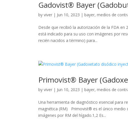
Gadovist® Bayer (Gadobut
by
viver
|
Jun 10, 2023
|
bayer
,
medios de contr
Desde que recibió la autorización de la FDA en
está indicado para su uso con imágenes por reso
recién nacidos a término) para...
Primovist® Bayer (Gadoxe
by
viver
|
Jun 10, 2023
|
bayer
,
medios de contr
Una herramienta de diagnóstico esencial para r
magnética (RM) Primovist® es el único medio de
imágenes por RM del hígado.1,2 Es...