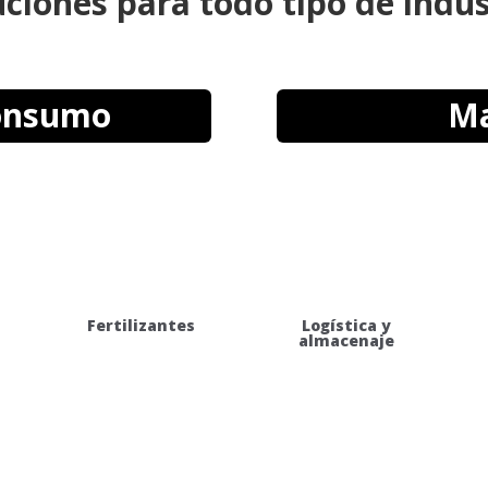
uciones para todo tipo de indus
onsumo
Ma
Fertilizantes
Logística y
almacenaje