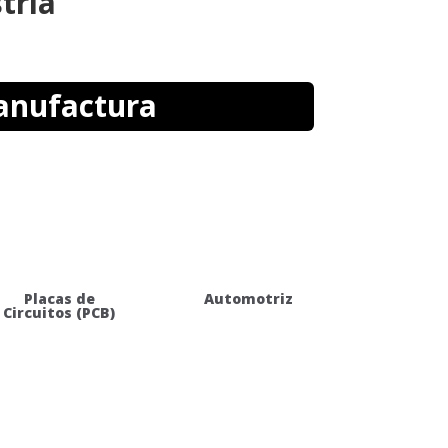
tria
nufactura
Placas de
Automotriz
Circuitos (PCB)