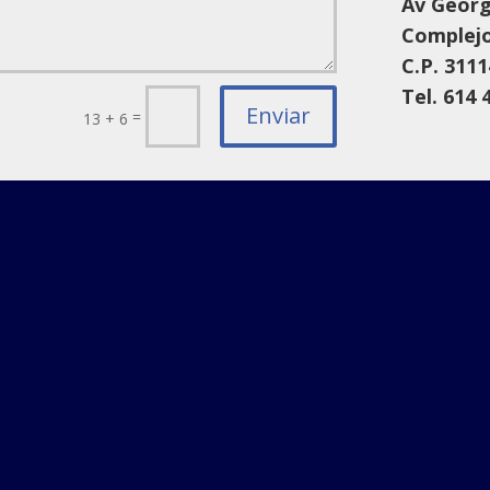
Av Georg
Complejo
C.P. 3111
Tel. 614 
Enviar
=
13 + 6