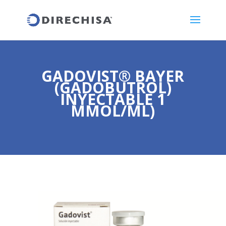
GADOVIST® BAYER
(GADOBUTROL)
INYECTABLE 1
MMOL/ML)