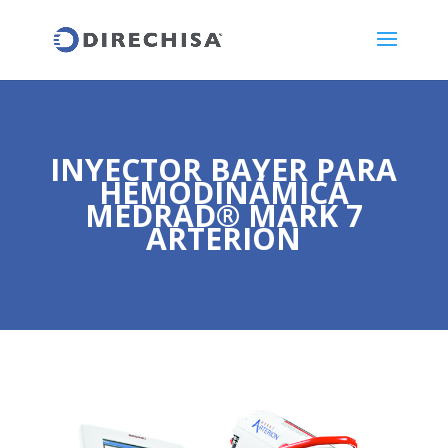
INYECTOR BAYER PARA
HEMODINÁMICA
MEDRAD® MARK 7
ARTERION