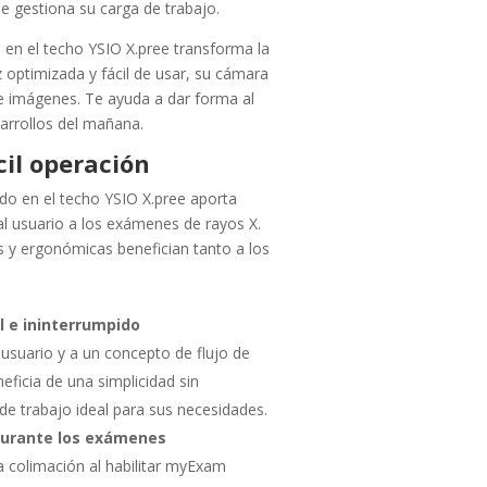
ue gestiona su carga de trabajo.
en el techo YSIO X.pree transforma la
z optimizada y fácil de usar, su cámara
e imágenes. Te ayuda a dar forma al
sarrollos del mañana.
cil operación
do en el techo YSIO X.pree aporta
 al usuario a los exámenes de rayos X.
as y ergonómicas benefician tanto a los
l e ininterrumpido
 usuario y a un concepto de flujo de
neficia de una simplicidad sin
 de trabajo ideal para sus necesidades.
durante los exámenes
a colimación al habilitar myExam