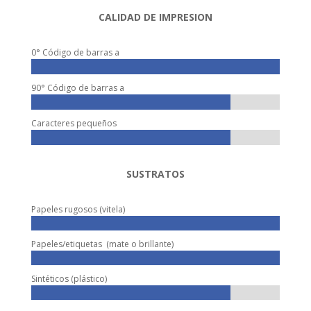
CALIDAD DE IMPRESION
0° Código de barras a
100%
100%
90° Código de barras a
80%
80%
Caracteres pequeños
80%
80%
SUSTRATOS
Papeles rugosos (vitela)
100%
100%
Papeles/etiquetas (mate o brillante)
100%
100%
Sintéticos (plástico)
80%
80%