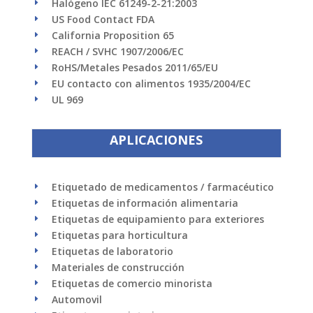
Halógeno IEC 61249-2-21:2003
E
US Food Contact FDA
E
California Proposition 65
E
REACH / SVHC 1907/2006/EC
E
RoHS/Metales Pesados 2011/65/EU
E
EU contacto con alimentos 1935/2004/EC
E
UL 969
E
APLICACIONES
Etiquetado de medicamentos / farmacéutico
E
Etiquetas de información alimentaria
E
Etiquetas de equipamiento para exteriores
E
Etiquetas para horticultura
E
Etiquetas de laboratorio
E
Materiales de construcción
E
Etiquetas de comercio minorista
E
Automovil
E