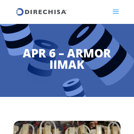
APR 6 – ARMOR
IIMAK